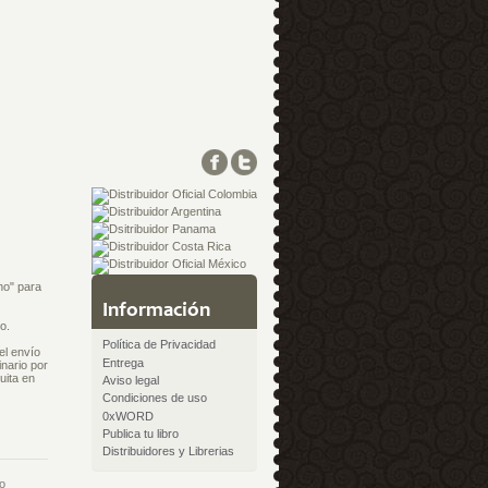
no" para
Información
ho.
Política de Privacidad
el envío
Entrega
inario por
uita en
Aviso legal
Condiciones de uso
0xWORD
Publica tu libro
Distribuidores y Librerias
o