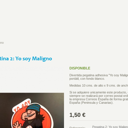
gno
ina 2: Yo soy Maligno
DISPONIBLE
Divertida pegatina adhesiva "Yo soy Malig
portátil, con fondo blanco.
Medidas 10 cms. de alto x 9 cms. de anc
Si se adquiere unicamente este producto, 
siempre se realizará por correo postal ord
la empresa Correos España de forma grat
España (Peninsula y Canarias).
1,50 €
Pegatina 2: Yo soy Malign