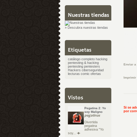
Nuestras tiendas
» Descubra nuestras tiendas
Etiquetas
catálogo completo
hacking
pentesting & hacking
Enviar a
pentesting
pentesters
Hackers
ciberseguridad
lecturas
comic
ofertas
Imprimir
Vistos
Si se ad
Pegatina 2: Yo
por corr
soy Maligno
pegatinas
Divertida
pegatina
adhesiva "Yo
soy...