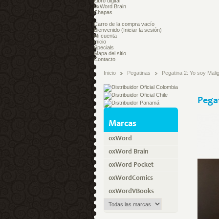
Libro digital
0xWord Brain
Chapas
Carro de la compra
vacío
Bienvenido
(Iniciar la sesión)
Mi cuenta
Inicio
Specials
Mapa del sitio
Contacto
Inicio
Pegatinas
Pegatina 2: Yo soy Mali
Pegat
Marcas
0xWord
0xWord Brain
0xWord Pocket
0xWordComics
0xWordVBooks