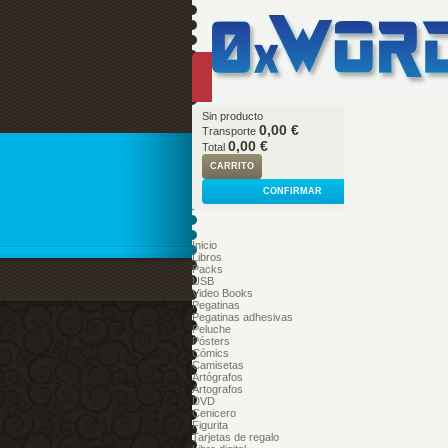
Sin producto
0,00 €
Transporte
0,00 €
Total
CARRITO
CONFIRMAR
Inicio
Libros
Packs
USB
Video Books
Pegatinas
Pegatinas adhesivas
Peluche
Pósters
Cómics
Camisetas
Artógrafos
Artografos
DVD
Cenicero
Figurita
Tarjetas de regalo