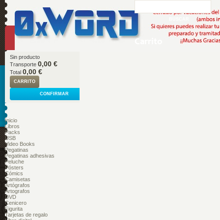
Carrito
Sin producto
0,00 €
Transporte
0,00 €
Total
CARRITO
CONFIRMAR
Inicio
Libros
Packs
USB
Video Books
Pegatinas
Pegatinas adhesivas
Peluche
Pósters
Cómics
Camisetas
Artógrafos
Artografos
DVD
Cenicero
Figurita
Tarjetas de regalo