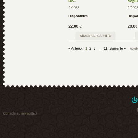
de...
Segur
Libros
Libros
Disponibles
Dispo
22,00 €
28,00
AÑADIR AL CARRITO
« Anterior
1
2
3
11
Siguiente »
objet
...
Controle su privacidad