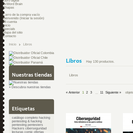
Libro digital
0xWord Brain
Chapas
Carro de la compra
vacío
Bienvenido
(Iniciar la sesión)
Mi cuenta
Inicio
Specials
Mapa del sitio
Contacto
Inicio
Libros
Libros
Hay 130 productos.
Nuestras tiendas
Libros
» Descubra nuestras tiendas
« Anterior
1
2
3
11
Siguiente »
objet
...
Etiquetas
catálogo completo
hacking
pentesting & hacking
pentesting
pentesters
Hackers
ciberseguridad
lecturas
comic
ofertas