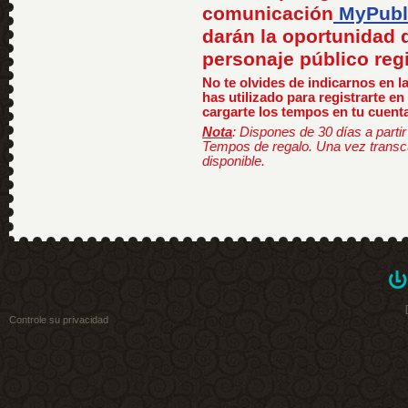
comunicación
MyPubl
darán la oportunidad 
personaje público regi
No te olvides de indicarnos en l
has utilizado para registrarte en
cargarte los tempos en tu cuenta
Nota
: Dispones de 30 días a partir
Tempos de regalo. Una vez transcu
disponible.
Controle su privacidad