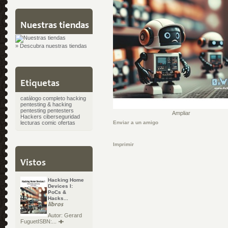
Nuestras tiendas
» Descubra nuestras tiendas
Etiquetas
catálogo completo
hacking
pentesting & hacking
pentesting
pentesters
Ampliar
Hackers
ciberseguridad
lecturas
comic
ofertas
Enviar a un amigo
Imprimir
Vistos
Hacking Home
Devices I:
PoCs &
Hacks...
libros
Autor: Gerard
FuguetISBN:...