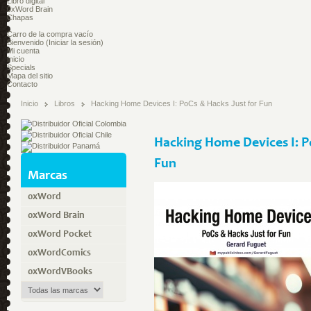
Libro digital
0xWord Brain
Chapas
Carro de la compra
vacío
Bienvenido
(Iniciar la sesión)
Mi cuenta
Inicio
Specials
Mapa del sitio
Contacto
Inicio
Libros
Hacking Home Devices I: PoCs & Hacks Just for Fun
Hacking Home Devices I: P
Fun
Marcas
0xWord
0xWord Brain
0xWord Pocket
0xWordComics
0xWordVBooks