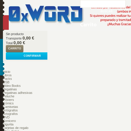
Carrito
Sin producto
0,00 €
Transporte
0,00 €
Total
CARRITO
CONFIRMAR
Inicio
Libros
Packs
USB
Video Books
Pegatinas
Pegatinas adhesivas
Peluche
Pósters
Cómics
Camisetas
Artógrafos
Artografos
DVD
Cenicero
Figurita
Tarjetas de regalo