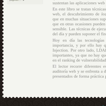
sustentan las aplicaciones web
En este libro se tratan técnic
web, el descubrimiento de
le
que en muchas situaciones sup
que en otras ocasiones puede
sensible. Las técnicas de ejec
del día y pueden suponer el fin
Hoy en día las tecnología
importancia, y por ello hay 
Injection. Por otro lado, LDA
importantes, ya que no hay qu
en el ranking de vulnerabilid
El lector recorre diferentes 
auditoría web y se enfrenta a d
presentados de forma práctica p