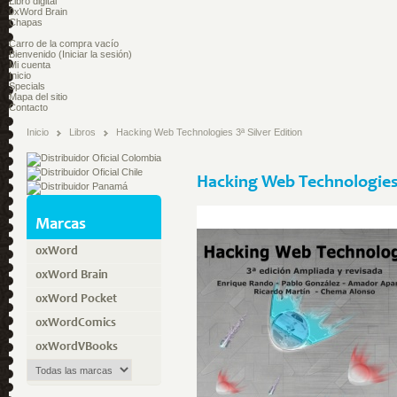
Libro digital
0xWord Brain
Chapas
Carro de la compra
vacío
Bienvenido
(Iniciar la sesión)
Mi cuenta
Inicio
Specials
Mapa del sitio
Contacto
Inicio
Libros
Hacking Web Technologies 3ª Silver Edition
Hacking Web Technologies 3
Marcas
0xWord
0xWord Brain
0xWord Pocket
0xWordComics
0xWordVBooks