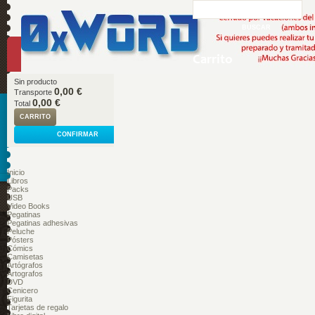
Carrito
Sin producto
0,00 €
Transporte
0,00 €
Total
CARRITO
CONFIRMAR
Inicio
Libros
Packs
USB
Video Books
Pegatinas
Pegatinas adhesivas
Peluche
Pósters
Cómics
Camisetas
Artógrafos
Artografos
DVD
Cenicero
Figurita
Tarjetas de regalo