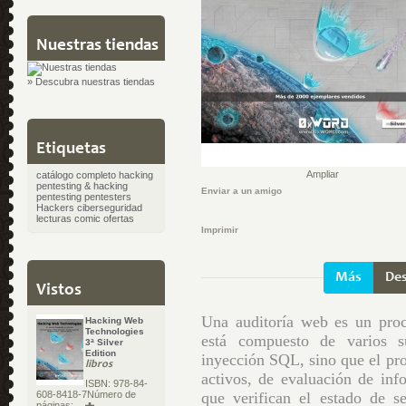
Nuestras tiendas
» Descubra nuestras tiendas
Etiquetas
Ampliar
catálogo completo
hacking
pentesting & hacking
Enviar a un amigo
pentesting
pentesters
Hackers
ciberseguridad
lecturas
comic
ofertas
Imprimir
Más
Des
Vistos
Una auditoría web es un proc
Hacking Web
Technologies
está compuesto de varios s
3ª Silver
Edition
inyección SQL, sino que el pr
libros
activos, de evaluación de in
ISBN: 978-84-
que verifican el estado de 
608-8418-7Número de
páginas:...