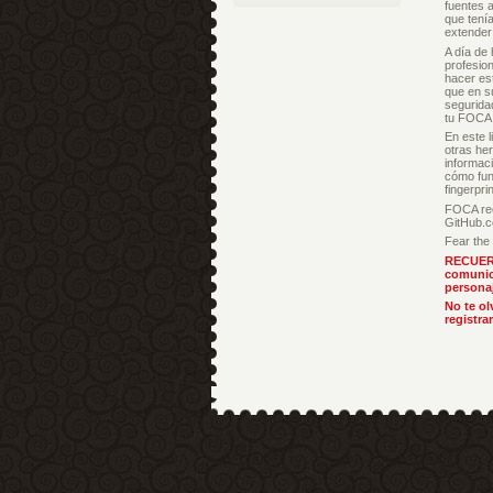
fuentes a
que tenía
extender
A día de
profesion
hacer es
que en s
segurida
tu FOCA
En este l
otras he
informac
cómo fun
fingerpri
FOCA rec
GitHub.
Fear th
RECUERDA
comunic
personaj
No te ol
registra