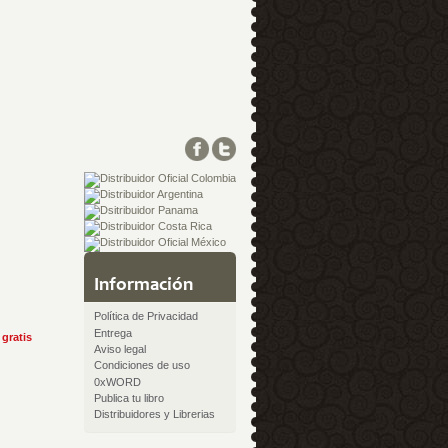
Información
Política de Privacidad
Entrega
gratis
Aviso legal
Condiciones de uso
0xWORD
Publica tu libro
Distribuidores y Librerias