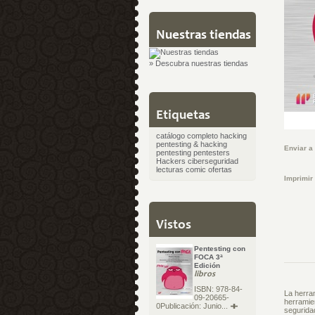
Nuestras tiendas
» Descubra nuestras tiendas
Etiquetas
catálogo completo
hacking
pentesting & hacking
Enviar a
pentesting
pentesters
Hackers
ciberseguridad
lecturas
comic
ofertas
Imprimir
Vistos
Pentesting con
FOCA 3ª
Edición
libros
ISBN: 978-84-
La herra
09-20665-
herramie
0Publicación: Junio...
segurida