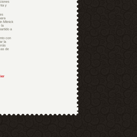
nciones
nta y
les
para
n Mitnick
 la
artido a
unto con
ar la
erás
cas de
ier