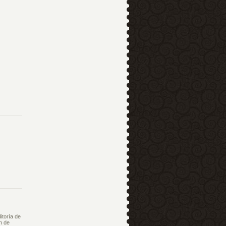
itoría de
n de