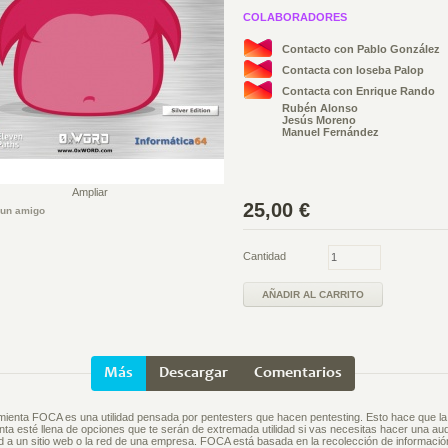
COLABORADORES
Contacto con Pablo González
Contacta con Ioseba Palop
Contacta con Enrique Rando
Rubén Alonso
Jesús Moreno
Manuel Fernández
Ampliar
25,00 €
 un amigo
Cantidad
Más
Descargar
Comentarios
mienta FOCA es una utilidad pensada por pentesters que hacen pentesting. Esto hace que la
nta esté llena de opciones que te serán de extremada utilidad si vas necesitas hacer una aud
d a un sitio web o la red de una empresa. FOCA está basada en la recolección de informació