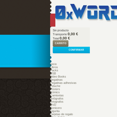
Sin producto
0,00 €
Transporte
0,00 €
Total
CARRITO
CONFIRMAR
Inicio
Libros
Packs
USB
Video Books
Pegatinas
Pegatinas adhesivas
Peluche
Pósters
Cómics
Camisetas
Artógrafos
Artografos
DVD
Cenicero
Figurita
Tarjetas de regalo