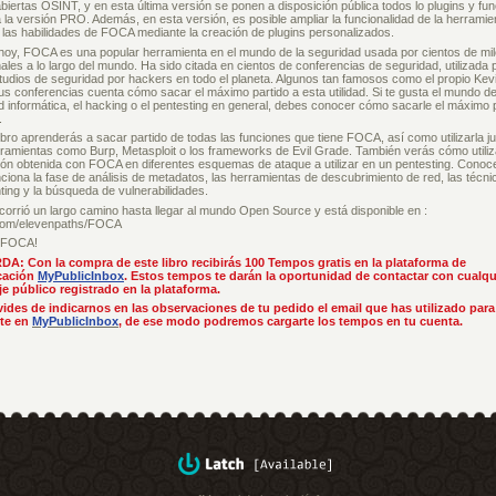
biertas OSINT, y en esta última versión se ponen a disposición pública todos lo plugins y fu
 la versión PRO. Además, en esta versión, es posible ampliar la funcionalidad de la herramie
 las habilidades de FOCA mediante la creación de plugins personalizados.
 hoy, FOCA es una popular herramienta en el mundo de la seguridad usada por cientos de mi
ales a lo largo del mundo. Ha sido citada en cientos de conferencias de seguridad, utilizada 
tudios de seguridad por hackers en todo el planeta. Algunos tan famosos como el propio Kevi
us conferencias cuenta cómo sacar el máximo partido a esta utilidad. Si te gusta el mundo de
d informática, el hacking o el pentesting en general, debes conocer cómo sacarle el máximo p
.
ibro aprenderás a sacar partido de todas las funciones que tiene FOCA, así como utilizarla j
rramientas como Burp, Metasploit o los frameworks de Evil Grade. También verás cómo utiliz
ión obtenida con FOCA en diferentes esquemas de ataque a utilizar en un pentesting. Conoc
ciona la fase de análisis de metadatos, las herramientas de descubrimiento de red, las técni
nting y la búsqueda de vulnerabilidades.
orrió un largo camino hasta llegar al mundo Open Source y está disponible en :
com/elevenpaths/FOCA
e FOCA!
: Con la compra de este libro recibirás 100 Tempos gratis en la plataforma de
ación
MyPublicInbox
. Estos tempos te darán la oportunidad de contactar con cualqu
e público registrado en la plataforma.
vides de indicarnos en las observaciones de tu pedido el email que has utilizado para
rte en
MyPublicInbox
, de ese modo podremos cargarte los tempos en tu cuenta.