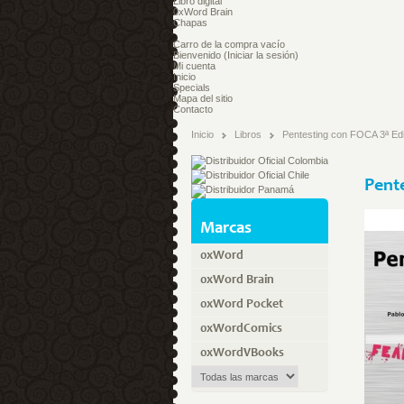
Libro digital
0xWord Brain
Chapas
Carro de la compra
vacío
Bienvenido
(Iniciar la sesión)
Mi cuenta
Inicio
Specials
Mapa del sitio
Contacto
Inicio
Libros
Pentesting con FOCA 3ª Ed
Pente
Marcas
0xWord
0xWord Brain
0xWord Pocket
0xWordComics
0xWordVBooks