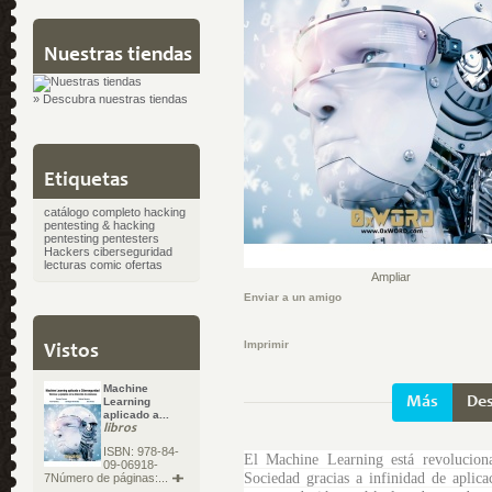
Nuestras tiendas
» Descubra nuestras tiendas
Etiquetas
catálogo completo
hacking
pentesting & hacking
pentesting
pentesters
Hackers
ciberseguridad
lecturas
comic
ofertas
Ampliar
Enviar a un amigo
Imprimir
Vistos
Machine
Más
Des
Learning
aplicado a...
libros
ISBN: 978-84-
El Machine Learning está revolucio
09-06918-
Sociedad gracias a infinidad de aplica
7Número de páginas:...