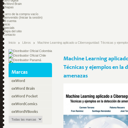
Libro digital
0xWord Brain
Chapas
Carro de la compra
vacío
Bienvenido
(Iniciar la sesión)
Mi cuenta
Inicio
Specials
Mapa del sitio
Contacto
Inicio
Libros
Machine Learning aplicado a Ciberseguridad: Técnicas y ejempl
Machine Learning aplicado
Técnicas y ejemplos en la 
Marcas
amenazas
0xWord
0xWord Brain
0xWord Pocket
0xWordComics
0xWordVBooks