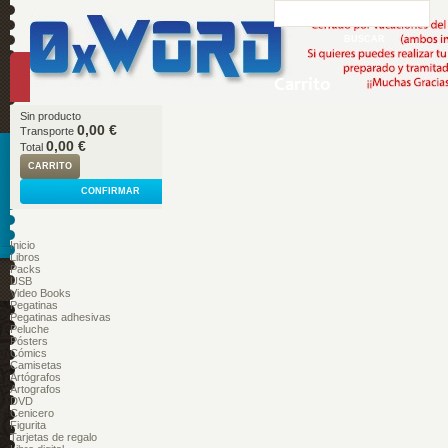
Carrito
Sin producto
0,00 €
Transporte
0,00 €
Total
CARRITO
CONFIRMAR
Inicio
Libros
Packs
USB
Video Books
Pegatinas
Pegatinas adhesivas
Peluche
Pósters
Cómics
Camisetas
Artógrafos
Artografos
DVD
Cenicero
Figurita
Tarjetas de regalo