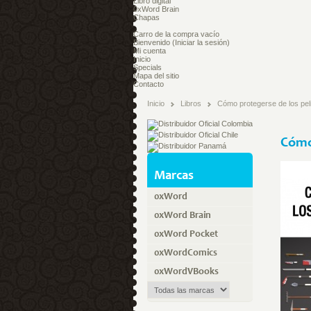
Libro digital
0xWord Brain
Chapas
Carro de la compra
vacío
Bienvenido
(Iniciar la sesión)
Mi cuenta
Inicio
Specials
Mapa del sitio
Contacto
Inicio
Libros
Cómo protegerse de los peli
Cómo 
Marcas
0xWord
0xWord Brain
0xWord Pocket
0xWordComics
0xWordVBooks