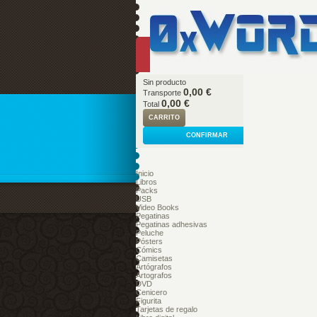
Sin producto
0,00 €
Transporte
0,00 €
Total
CARRITO
CONFIRMAR
Inicio
Libros
Packs
USB
Video Books
Pegatinas
Pegatinas adhesivas
Peluche
Pósters
Cómics
Camisetas
Artógrafos
Artografos
DVD
Cenicero
Figurita
Tarjetas de regalo