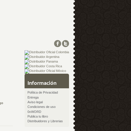
Información
Política de Privacidad
Entrega
Aviso legal
go
Condiciones de uso
0xWORD
Publica tu libro
Distribuidores y Librerias