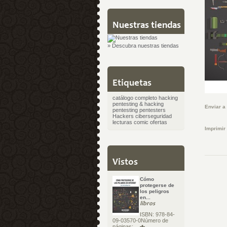
Nuestras tiendas
» Descubra nuestras tiendas
Etiquetas
catálogo completo
hacking
pentesting & hacking
Enviar a
pentesting
pentesters
Hackers
ciberseguridad
lecturas
comic
ofertas
Imprimir
Vistos
Cómo
protegerse de
los peligros
en...
libros
ISBN: 978-84-
09-03570-0Número de
páginas:...