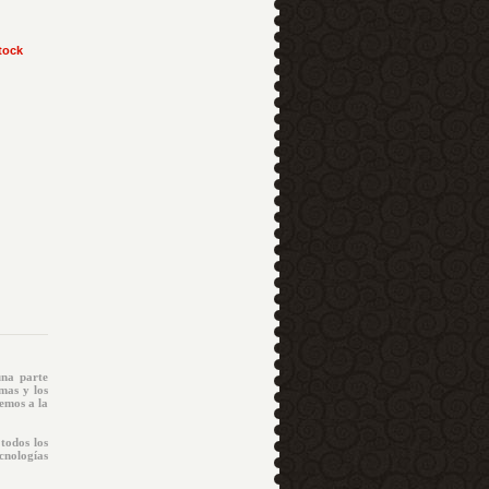
tock
una parte
mas y los
emos a la
todos los
cnologías