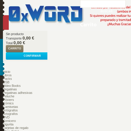
Carrito
Sin producto
0,00 €
Transporte
0,00 €
Total
CARRITO
CONFIRMAR
Inicio
Libros
Packs
USB
Video Books
Pegatinas
Pegatinas adhesivas
Peluche
Pósters
Cómics
Camisetas
Artógrafos
Artografos
DVD
Cenicero
Figurita
Tarjetas de regalo