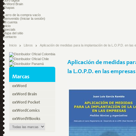
Libro digital
0xWord Brain
Chapas
Carro de la compra
vacío
Bienvenido
(Iniciar la sesión)
Mi cuenta
Inicio
Specials
Mapa del sitio
Contacto
Inicio
Libros
Aplicación de medidas para la implantación de la L.O.P.D. en las
Aplicación de medidas par
la L.O.P.D. en las empresas
Marcas
0xWord
0xWord Brain
0xWord Pocket
0xWordComics
0xWordVBooks