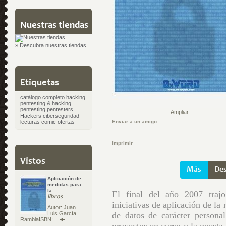
Nuestras tiendas
» Descubra nuestras tiendas
Etiquetas
catálogo completo
hacking
pentesting & hacking
pentesting
pentesters
Ampliar
Hackers
ciberseguridad
lecturas
comic
ofertas
Enviar a un amigo
Imprimir
Vistos
Más
Des
Aplicación de
medidas para
la...
El final del año 2007 trajo
libros
iniciativas de aplicación de la
Autor: Juan
de datos de carácter personal
Luis García
RamblaISBN:...
proyectos en curso y la puesta