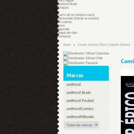
Libro digital
0xWord Brain
Chapas
Carro de la compra
vacío
Bienvenido
(Iniciar la sesión)
Mi cuenta
Inicio
Specials
Mapa del sitio
Contacto
Inicio
Comic Hacker Épico Edición Deluxe
Comi
Marcas
0xWord
0xWord Brain
0xWord Pocket
0xWordComics
0xWordVBooks