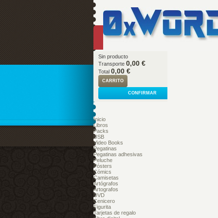
Sin producto
0,00 €
Transporte
0,00 €
Total
CARRITO
CONFIRMAR
Inicio
Libros
Packs
USB
Video Books
Pegatinas
Pegatinas adhesivas
Peluche
Pósters
Cómics
Camisetas
Artógrafos
Artografos
DVD
Cenicero
Figurita
Tarjetas de regalo