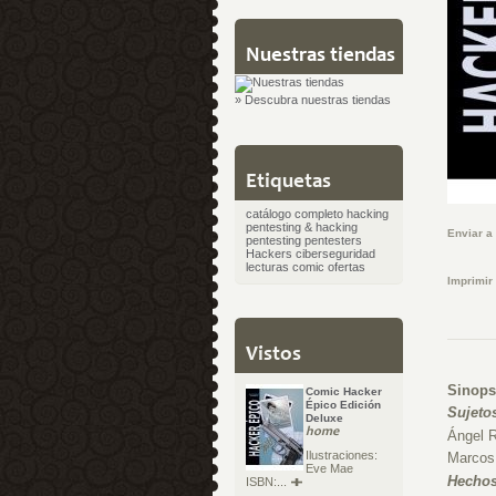
Nuestras tiendas
» Descubra nuestras tiendas
Etiquetas
catálogo completo
hacking
pentesting & hacking
Enviar a
pentesting
pentesters
Hackers
ciberseguridad
lecturas
comic
ofertas
Imprimir
Vistos
Sinops
Comic Hacker
Épico Edición
Sujeto
Deluxe
home
Ángel R
Ilustraciones:
Marcos,
Eve Mae
Hechos
ISBN:...