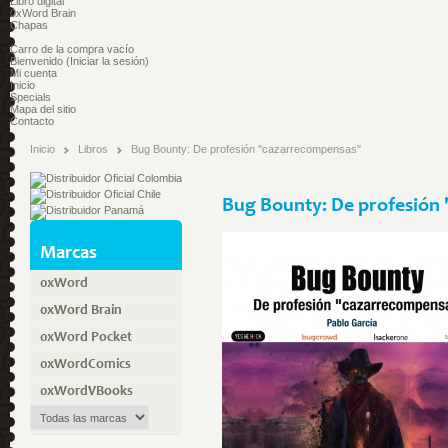
Libro digital
0xWord Brain
Chapas
Carro de la compra
vacío
Bienvenido
(Iniciar la sesión)
Mi cuenta
Inicio
Specials
Mapa del sitio
Contacto
Inicio
Libros
Bug Bounty: De profesión "cazarrecompensas"
Bug Bounty: De profesión
Marcas
0xWord
0xWord Brain
0xWord Pocket
0xWordComics
0xWordVBooks