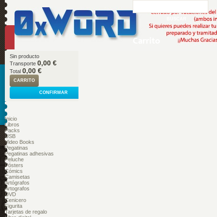
Carrito
Sin producto
0,00 €
Transporte
0,00 €
Total
CARRITO
CONFIRMAR
Inicio
Libros
Packs
USB
Video Books
Pegatinas
Pegatinas adhesivas
Peluche
Pósters
Cómics
Camisetas
Artógrafos
Artografos
DVD
Cenicero
Figurita
Tarjetas de regalo