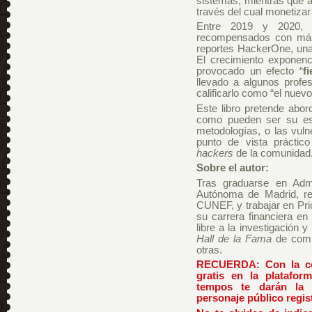
sistemas, mientras que 
través del cual monetiza
Entre 2019 y 2020, 
recompensados con m
reportes HackerOne, una 
El crecimiento exponenc
provocado un efecto “
f
llevado a algunos profes
calificarlo como “el nuev
Este libro pretende abo
como pueden ser su estr
metodologías, o las vul
punto de vista práctico
hackers
de la comunidad
Sobre el autor:
Tras graduarse en Adm
Autónoma de Madrid, re
CUNEF, y trabajar en Pr
su carrera financiera en
libre a la investigación 
Hall de la Fama
de compa
otras.
RECUERDA: Con la com
gratis en la platafo
tempos te darán la 
personaje público regis