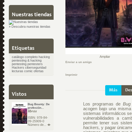
Nuestras tiendas
» Descubra nuestras tiendas
Etiquetas
Ampliar
catálogo completo
hacking
pentesting & hacking
Enviar a un amigo
pentesting
pentesters
Hackers
ciberseguridad
lecturas
comic
ofertas
Imprimir
Más
Des
Vistos
Los programas de
Bug 
Bug Bounty: De
profesión...
acogen bajo una misma
libros
sistemas informáticos s
vulnerabilidades a cam
ISBN: 978-84-
09-25909-0
permite tener sus sist
Número de...
hackers,
y pagar únicame