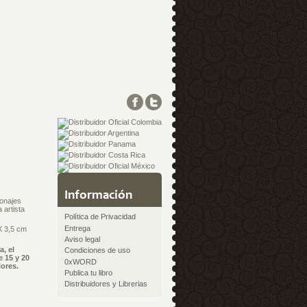
Información
sonajes
 artista
Política de Privacidad
Entrega
X 3,5 cm
Aviso legal
, el
Condiciones de uso
 15 y 20
0xWORD
lores.
Publica tu libro
Distribuidores y Librerias