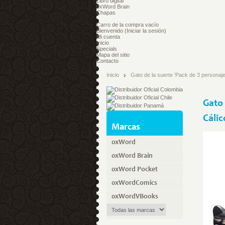
Libro digital
0xWord Brain
Chapas
Carro de la compra
vacío
Bienvenido
(Iniciar la sesión)
Mi cuenta
Inicio
Specials
Mapa del sitio
Contacto
Inicio
Gato de la suerte 'Pack de 3 personaje
Gato 
Cálic
Marcas
0xWord
0xWord Brain
0xWord Pocket
0xWordComics
0xWordVBooks