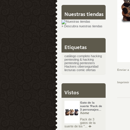
Nuestras tiendas
» Descubra nuestras tiendas
Etiquetas
catálogo completo
hacking
pentesting & hacking
pentesting
pentesters
Hackers
ciberseguridad
lecturas
comic
ofertas
Enviar a
Imprimir
Vistos
Gato de la
suerte 'Pack de
3 personajes...
home
Pack de 3
gatos de la
suerte de los "...