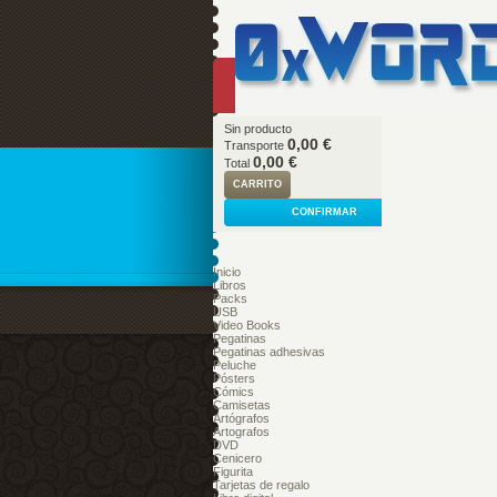
Sin producto
0,00 €
Transporte
0,00 €
Total
CARRITO
CONFIRMAR
Inicio
Libros
Packs
USB
Video Books
Pegatinas
Pegatinas adhesivas
Peluche
Pósters
Cómics
Camisetas
Artógrafos
Artografos
DVD
Cenicero
Figurita
Tarjetas de regalo