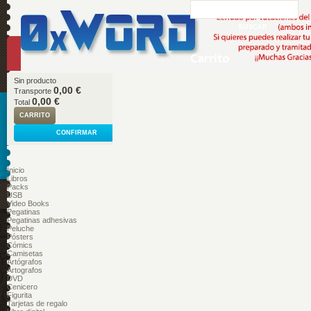
Carrito
Sin producto
0,00 €
Transporte
0,00 €
Total
CARRITO
CONFIRMAR
Inicio
Libros
Packs
USB
Video Books
Pegatinas
Pegatinas adhesivas
Peluche
Pósters
Cómics
Camisetas
Artógrafos
Artografos
DVD
Cenicero
Figurita
Tarjetas de regalo