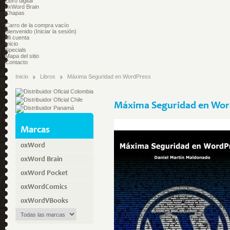
Libro digital
0xWord Brain
Chapas
Carro de la compra
vacío
Bienvenido
(Iniciar la sesión)
Mi cuenta
Inicio
Specials
Mapa del sitio
Contacto
Inicio
Libros
Máxima Seguridad en WordPress
Máxima Seguridad en Wor
Marcas
0xWord
0xWord Brain
0xWord Pocket
0xWordComics
0xWordVBooks