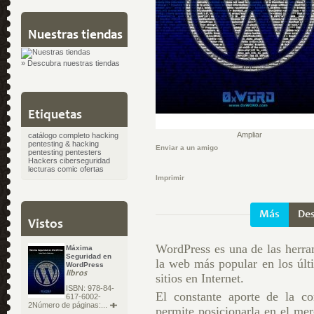
Nuestras tiendas
» Descubra nuestras tiendas
Etiquetas
Ampliar
catálogo completo
hacking
pentesting & hacking
Enviar a un amigo
pentesting
pentesters
Hackers
ciberseguridad
lecturas
comic
ofertas
Imprimir
Más
Des
Vistos
WordPress es una de las herra
Máxima
Seguridad en
la web más popular en los últ
WordPress
libros
sitios en Internet.
ISBN: 978-84-
El constante aporte de la c
617-6002-
2Número de páginas:...
permite posicionarla en el me